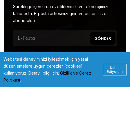
Sürekli gelişen ürün özelliklerimizi ve teknolojimizi
takip edin. E-posta adresinizi girin ve bültenimize
abone olun.
Websitesi deneyiminizi iyileştirmek için yasal
düzenlemelere uygun çerezler (cookies)
Kabul
Ediyorum
kullanıyoruz. Detaylı bilgi için;
Gizlilik ve Çerez
Politikası
.
© 2023
xbirmedia.com
All Rights Reserved.